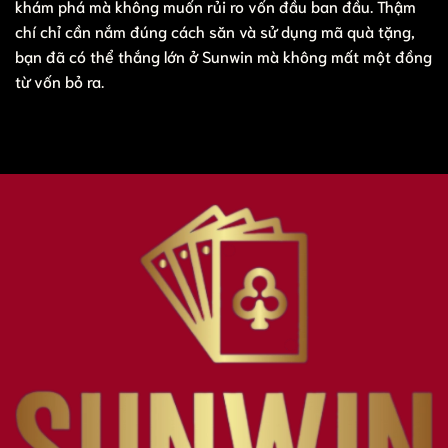
khám phá mà không muốn rủi ro vốn đầu ban đầu. Thậm
chí chỉ cần nắm đúng cách săn và sử dụng mã quà tặng,
bạn đã có thể thắng lớn ở Sunwin mà không mất một đồng
từ vốn bỏ ra.