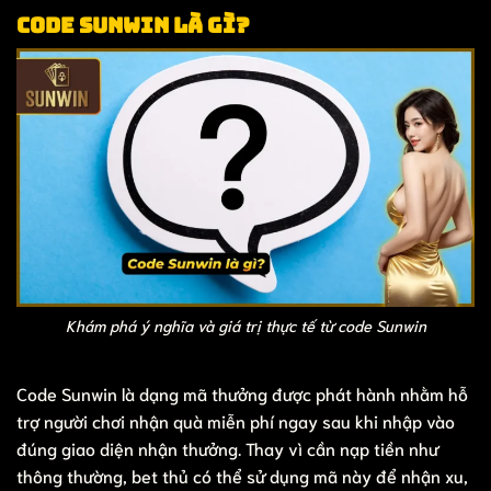
Code Sunwin là gì?
Khám phá ý nghĩa và giá trị thực tế từ code Sunwin
Code Sunwin là dạng mã thưởng được phát hành nhằm hỗ
trợ người chơi nhận quà miễn phí ngay sau khi nhập vào
đúng giao diện nhận thưởng. Thay vì cần nạp tiền như
thông thường, bet thủ có thể sử dụng mã này để nhận xu,