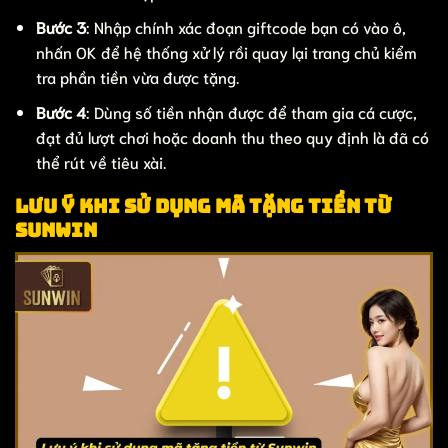
Bước 3
: Nhập chính xác đoạn giftcode bạn có vào ô,
nhấn OK để hệ thống xử lý rồi quay lại trang chủ kiểm
tra phần tiền vừa được tặng.
Bước 4
: Dùng số tiền nhận được để tham gia cá cược,
đạt đủ lượt chơi hoặc doanh thu theo quy định là đã có
thể rút về tiêu xài.
Lưu ý khi sử dụng mã tặng tiền từ
Sunwin