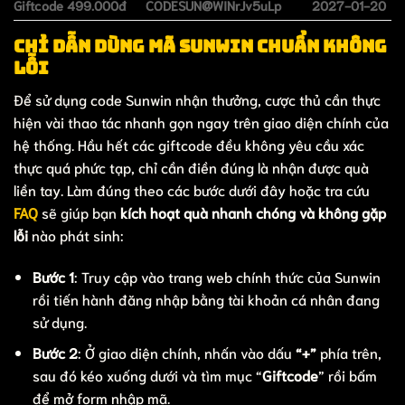
Giftcode 499.000đ
CODESUN@WINrJv5uLp
2027-01-20
Chỉ dẫn dùng mã Sunwin chuẩn không
lỗi
Để sử dụng code Sunwin nhận thưởng, cược thủ cần thực
hiện vài thao tác nhanh gọn ngay trên giao diện chính của
hệ thống. Hầu hết các giftcode đều không yêu cầu xác
thực quá phức tạp, chỉ cần điền đúng là nhận được quà
liền tay. Làm đúng theo các bước dưới đây hoặc tra cứu
FAQ
sẽ giúp bạn
kích hoạt quà nhanh chóng và không gặp
lỗi
nào phát sinh:
Bước 1
: Truy cập vào trang web chính thức của Sunwin
rồi tiến hành đăng nhập bằng tài khoản cá nhân đang
sử dụng.
Bước 2
: Ở giao diện chính, nhấn vào dấu
“+”
phía trên,
sau đó kéo xuống dưới và tìm mục “
Giftcode
” rồi bấm
để mở form nhập mã.