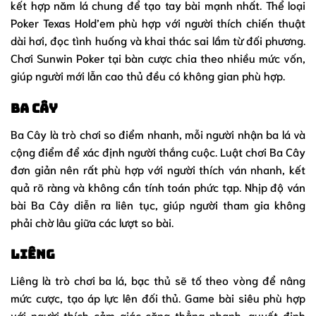
kết hợp năm lá chung để tạo tay bài mạnh nhất. Thể loại
Poker Texas Hold’em phù hợp với người thích chiến thuật
dài hơi, đọc tình huống và khai thác sai lầm từ đối phương.
Chơi Sunwin Poker tại bàn cược chia theo nhiều mức vốn,
giúp người mới lẫn cao thủ đều có không gian phù hợp.
Ba Cây
Ba Cây là trò chơi so điểm nhanh, mỗi người nhận ba lá và
cộng điểm để xác định người thắng cuộc. Luật chơi Ba Cây
đơn giản nên rất phù hợp với người thích ván nhanh, kết
quả rõ ràng và không cần tính toán phức tạp. Nhịp độ ván
bài Ba Cây diễn ra liên tục, giúp người tham gia không
phải chờ lâu giữa các lượt so bài.
Liêng
Liêng là trò chơi ba lá, bạc thủ sẽ tố theo vòng để nâng
mức cược, tạo áp lực lên đối thủ. Game bài siêu phù hợp
với người thích cảm giác căng thẳng nhanh, quyết định