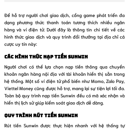
Để hỗ trợ người chơi giao dịch, cổng game phát triển đa
dạng phương thức thanh toán tương thích nhiều ngân
hàng và ví điện tử. Dưới đây là thông tin chi tiết về các
hình thức giao dịch và quy trình đổi thưởng tại địa chỉ cá
cược uy tín này:
Các hình thức nạp tiền Sunwin
Người chơi có thể lựa chọn nạp tiền thông qua chuyển
khoản ngân hàng nội địa với tài khoản hiển thị sẵn trong
hệ thống. Một số ví điện tử phổ biến như Momo, Zalo Pay,
Viettel Money cũng được hỗ trợ, mang lại sự tiện lợi tối đa.
Toàn bộ quy trình nạp tiền Sunwin đều có mã xác nhận và
hiển thị lịch sử giúp kiểm soát giao dịch dễ dàng.
Quy trình rút tiền Sunwin
Rút tiền Sunwin được thực hiện nhanh với hệ thống tự