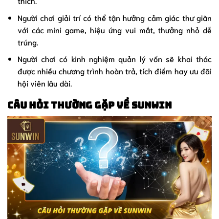
thích.
Người chơi giải trí có thể tận hưởng cảm giác thư giãn
với các mini game, hiệu ứng vui mắt, thưởng nhỏ dễ
trúng.
Người chơi có kinh nghiệm quản lý vốn sẽ khai thác
được nhiều chương trình hoàn trả, tích điểm hay ưu đãi
hội viên lâu dài.
Câu hỏi thường gặp về Sunwin