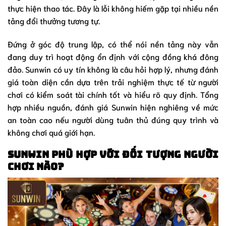
thực hiện thao tác. Đây là lỗi không hiếm gặp tại nhiều nền
tảng đổi thưởng tương tự.
Đứng ở góc độ trung lập, có thể nói nền tảng này vẫn
đang duy trì hoạt động ổn định với cộng đồng khá đông
đảo. Sunwin có uy tín không là câu hỏi hợp lý, nhưng đánh
giá toàn diện cần dựa trên trải nghiệm thực tế từ người
chơi có kiểm soát tài chính tốt và hiểu rõ quy định. Tổng
hợp nhiều nguồn, đánh giá Sunwin hiện nghiêng về mức
an toàn cao nếu người dùng tuân thủ đúng quy trình và
không chơi quá giới hạn.
Sunwin phù hợp với đối tượng người
chơi nào?