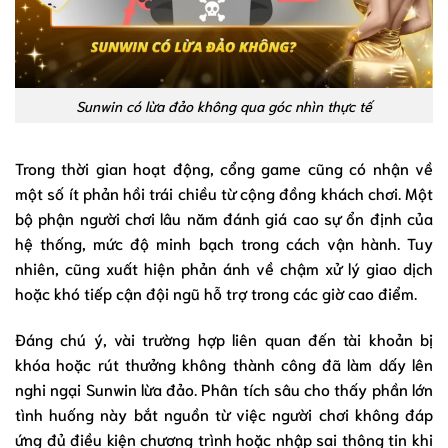
Sunwin có lừa đảo không qua góc nhìn thực tế
Trong thời gian hoạt động, cổng game cũng có nhận về
một số ít phản hồi trái chiều từ cộng đồng khách chơi. Một
bộ phận người chơi lâu năm đánh giá cao sự ổn định của
hệ thống, mức độ minh bạch trong cách vận hành. Tuy
nhiên, cũng xuất hiện phản ánh về chậm xử lý giao dịch
hoặc khó tiếp cận đội ngũ hỗ trợ trong các giờ cao điểm.
Đáng chú ý, vài trường hợp liên quan đến tài khoản bị
khóa hoặc rút thưởng không thành công đã làm dấy lên
nghi ngại Sunwin lừa đảo. Phân tích sâu cho thấy phần lớn
tình huống này bắt nguồn từ việc người chơi không đáp
ứng đủ điều kiện chương trình hoặc nhập sai thông tin khi