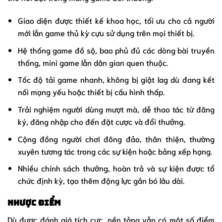
Giao diện được thiết kế khoa học, tối ưu cho cả người
mới lẫn game thủ kỳ cựu sử dụng trên mọi thiết bị.
Hệ thống game đồ sộ, bao phủ đủ các dòng bài truyền
thống, mini game lẫn dân gian quen thuộc.
Tốc độ tải game nhanh, không bị giật lag dù đang kết
nối mạng yếu hoặc thiết bị cấu hình thấp.
Trải nghiệm người dùng mượt mà, dễ thao tác từ đăng
ký, đăng nhập cho đến đặt cược và đổi thưởng.
Cộng đồng người chơi đông đảo, thân thiện, thường
xuyên tương tác trong các sự kiện hoặc bảng xếp hạng.
Nhiều chính sách thưởng, hoàn trả và sự kiện được tổ
chức định kỳ, tạo thêm động lực gắn bó lâu dài.
Nhược điểm
Dù được đánh giá tích cực, nền tảng vẫn có một số điểm