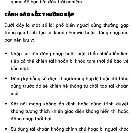
game để bạn bắt đầu trải nghiệm.
Cảnh báo lỗi thường gặp
Dưới đây là một số lỗi phổ biến người dùng thường gặp
trong quá trình tạo tài khoản Sunwin hoặc đăng nhập mà
bạn nên lưu ý:
Nhập sai tên đăng nhập hoặc mật khẩu nhiều lần liên
tiếp có thể khiến tài khoản bị khóa tạm thời để bảo vệ
bảo mật.
Đăng ký bằng số điện thoại không hợp lệ hoặc đã từng
dùng trước đó sẽ khiến hệ thống từ chối tạo tài khoản
mới.
Kết nối mạng không ổn định hoặc dùng trình duyệt
không tương thích khiến giao diện không hiển thị hoặc
đăng nhập thất bại.
Sử dụng tài khoản không chính chủ hoặc bị người khác