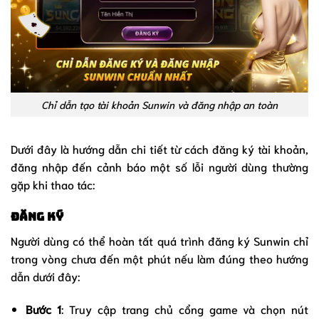
Chỉ dẫn tạo tài khoản Sunwin và đăng nhập an toàn
Dưới đây là hướng dẫn chi tiết từ cách đăng ký tài khoản,
đăng nhập đến cảnh báo một số lỗi người dùng thường
gặp khi thao tác:
Đăng ký
Người dùng có thể hoàn tất quá trình đăng ký Sunwin chỉ
trong vòng chưa đến một phút nếu làm đúng theo hướng
dẫn dưới đây:
Bước 1
: Truy cập trang chủ cổng game và chọn nút