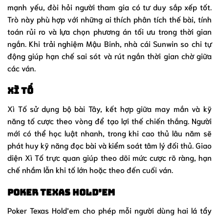
mạnh yếu, đòi hỏi người tham gia có tư duy sắp xếp tốt.
Trò này phù hợp với những ai thích phân tích thế bài, tính
toán rủi ro và lựa chọn phương án tối ưu trong thời gian
ngắn. Khi trải nghiệm Mậu Binh, nhà cái Sunwin so chi tự
động giúp hạn chế sai sót và rút ngắn thời gian chờ giữa
các ván.
Xì Tố
Xì Tố sử dụng bộ bài Tây, kết hợp giữa may mắn và kỹ
năng tố cược theo vòng để tạo lợi thế chiến thắng. Người
mới có thể học luật nhanh, trong khi cao thủ lâu năm sẽ
phát huy kỹ năng đọc bài và kiểm soát tâm lý đối thủ. Giao
diện Xì Tố trực quan giúp theo dõi mức cược rõ ràng, hạn
chế nhầm lẫn khi tố lớn hoặc theo đến cuối ván.
Poker Texas Hold’em
Poker Texas Hold’em cho phép mỗi người dùng hai lá tẩy