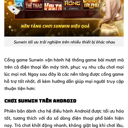
Sunwin tối ưu trải nghiệm trên nhiều thiết bị khác nhau
Cổng game Sunwin vận hành hệ thống game bài mượt mà
trên cả điện thoại lẫn máy tính, phục vụ nhu cầu chơi mọi
lúc mọi nơi. Ngay sau đây là các nền tảng được cổng game
hỗ trợ tốt nhất, đi kèm hướng dẫn giúp mọi người truy cập
thuận tiện hơn:
Chơi Sunwin trên Android
Phiên bản dành cho hệ điều hành Android được tối ưu hóa
tốt, tương thích với đa số dòng điện thoại phổ biến hiện
nay. Trò chơi khởi động nhanh, không giật lag khi chơi lâu,