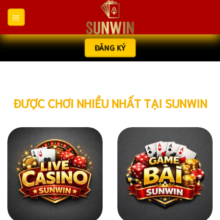
Chuyển
đến
nội
dung
ĐĂNG KÝ
ĐƯỢC CHƠI NHIỀU NHẤT TẠI SUNWIN